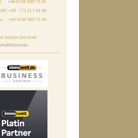
l.: +49 6196 999 72 42
bil: +49 173 211 94 49
x: +49 6196 999 72 43
er nutzen Sie unser
ntaktformular
.