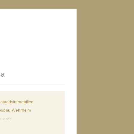
kt
standsimmobilien
eubau Wehrheim
llorca