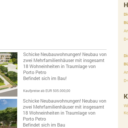
H
Di
Bü
Am
D-
Schicke Neubauwohnungen! Neubau von
Di
zwei Mehrfamilienhäuser mit insgesamt
Bü
18 Wohneinheiten in Traumlage von
Porto Petro
Am
Befindet sich im Bau!
D-
Kaufpreise ab EUR 505.000,00
K
Schicke Neubauwohnungen! Neubau von
Wi
zwei Mehrfamilienhäuser mit insgesamt
18 Wohneinheiten in Traumlage von
Ko
Porto Petro
Befindet sich im Bau